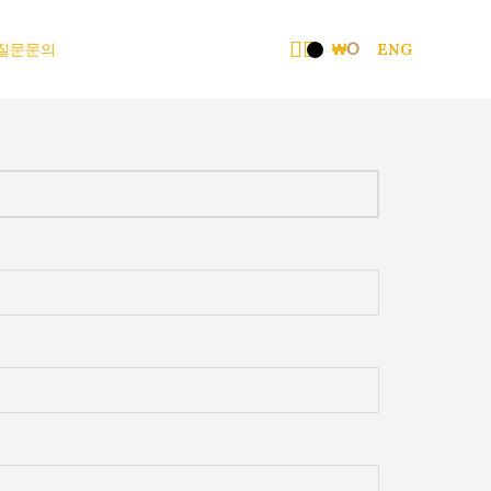
질문
문의
₩
0
ENG