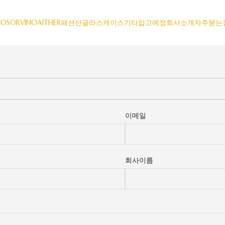
IO
SORVINO
AITHER
패션선글라스
케이스
기타
입고예정
회사소개
자주묻는
이메일
회사이름